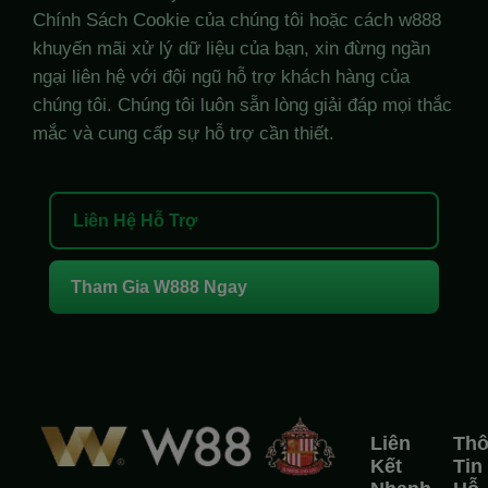
Chính Sách Cookie của chúng tôi hoặc cách w888
khuyến mãi xử lý dữ liệu của bạn, xin đừng ngần
ngại liên hệ với đội ngũ hỗ trợ khách hàng của
chúng tôi. Chúng tôi luôn sẵn lòng giải đáp mọi thắc
mắc và cung cấp sự hỗ trợ cần thiết.
Liên Hệ Hỗ Trợ
Tham Gia W888 Ngay
Liên
Th
Kết
Tin