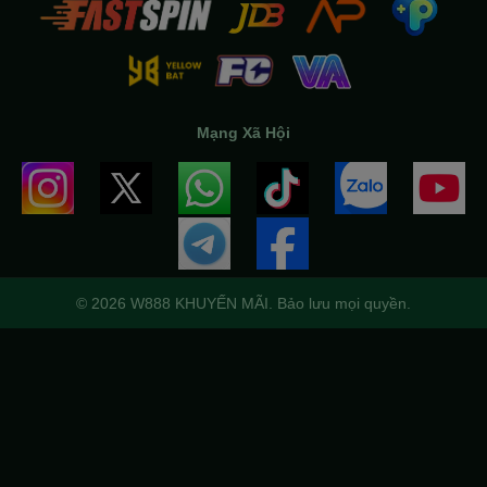
Mạng Xã Hội
©
2026
W888 KHUYẾN MÃI. Bảo lưu mọi quyền.