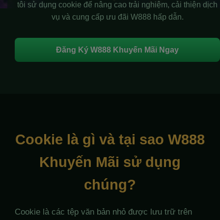
tôi sử dụng cookie để nâng cao trải nghiệm, cải thiện dịch
vụ và cung cấp ưu đãi W888 hấp dẫn.
Đăng Ký W888 Khuyến Mãi Ngay
Cookie là gì và tại sao W888
Khuyến Mãi sử dụng
chúng?
Cookie là các tệp văn bản nhỏ được lưu trữ trên