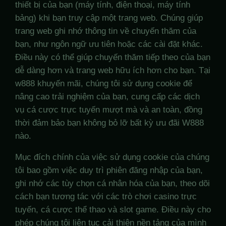
thiết bị của bạn (máy tính, điện thoại, máy tính
bảng) khi bạn truy cập một trang web. Chúng giúp
trang web ghi nhớ thông tin về chuyến thăm của
bạn, như ngôn ngữ ưu tiên hoặc các cài đặt khác.
Điều này có thể giúp chuyến thăm tiếp theo của bạn
dễ dàng hơn và trang web hữu ích hơn cho bạn. Tại
w888 khuyến mãi, chúng tôi sử dụng cookie để
nâng cao trải nghiệm của bạn, cung cấp các dịch
vụ cá cược trực tuyến mượt mà và an toàn, đồng
thời đảm bảo bạn không bỏ lỡ bất kỳ ưu đãi W888
nào.
Mục đích chính của việc sử dụng cookie của chúng
tôi bao gồm việc duy trì phiên đăng nhập của bạn,
ghi nhớ các tùy chọn cá nhân hóa của bạn, theo dõi
cách bạn tương tác với các trò chơi casino trực
tuyến, cá cược thể thao và slot game. Điều này cho
phép chúng tôi liên tục cải thiện nền tảng của mình