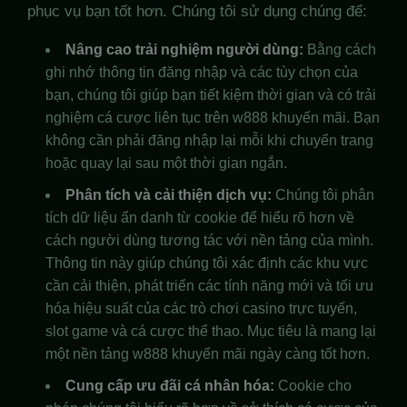
phục vụ bạn tốt hơn. Chúng tôi sử dụng chúng để:
Nâng cao trải nghiệm người dùng:
Bằng cách
ghi nhớ thông tin đăng nhập và các tùy chọn của
bạn, chúng tôi giúp bạn tiết kiệm thời gian và có trải
nghiệm cá cược liên tục trên w888 khuyến mãi. Bạn
không cần phải đăng nhập lại mỗi khi chuyển trang
hoặc quay lại sau một thời gian ngắn.
Phân tích và cải thiện dịch vụ:
Chúng tôi phân
tích dữ liệu ẩn danh từ cookie để hiểu rõ hơn về
cách người dùng tương tác với nền tảng của mình.
Thông tin này giúp chúng tôi xác định các khu vực
cần cải thiện, phát triển các tính năng mới và tối ưu
hóa hiệu suất của các trò chơi casino trực tuyến,
slot game và cá cược thể thao. Mục tiêu là mang lại
một nền tảng w888 khuyến mãi ngày càng tốt hơn.
Cung cấp ưu đãi cá nhân hóa:
Cookie cho