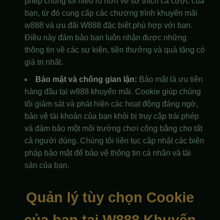
phép chúng tôi hiểu rõ hơn về sở thích cá cược của
bạn, từ đó cung cấp các chương trình khuyến mãi
w888 và ưu đãi W888 đặc biệt phù hợp với bạn.
Điều này đảm bảo bạn luôn nhận được những
thông tin về các sự kiện, tiền thưởng và quà tặng có
giá trị nhất.
Bảo mật và chống gian lận:
Bảo mật là ưu tiên
hàng đầu tại w888 khuyến mãi. Cookie giúp chúng
tôi giám sát và phát hiện các hoạt động đáng ngờ,
bảo vệ tài khoản của bạn khỏi bị truy cập trái phép
và đảm bảo một môi trường chơi công bằng cho tất
cả người dùng. Chúng tôi liên tục cập nhật các biện
pháp bảo mật để bảo vệ thông tin cá nhân và tài
sản của bạn.
Quản lý tùy chọn Cookie