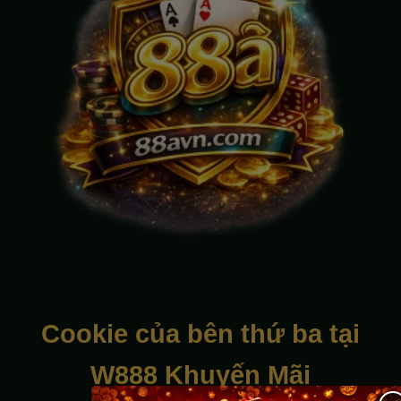
Cookie của bên thứ ba tại
W888 Khuyến Mãi