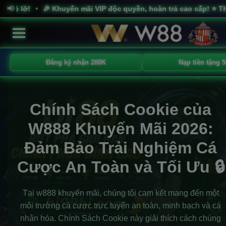
!
🎉 Khuyến mãi VIP độc quyền, hoàn trả cao cấp! ⭐ Tham gia
📢
•
Đăng ký nhận 288K
Nạp tiền tặng 
Chính Sách Cookie của
W888 Khuyến Mãi 2026:
Đảm Bảo Trải Nghiệm Cá
Cược An Toàn và Tối Ưu 🔒
Tại w888 khuyến mãi, chúng tôi cam kết mang đến một
môi trường cá cược trực tuyến an toàn, minh bạch và cá
nhân hóa. Chính Sách Cookie này giải thích cách chúng