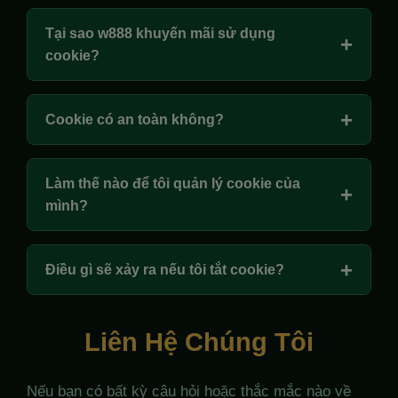
Tại sao w888 khuyến mãi sử dụng
+
cookie?
+
Cookie có an toàn không?
Làm thế nào để tôi quản lý cookie của
+
mình?
+
Điều gì sẽ xảy ra nếu tôi tắt cookie?
Liên Hệ Chúng Tôi
Nếu bạn có bất kỳ câu hỏi hoặc thắc mắc nào về