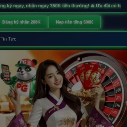
y, nhận ngay 350K tiền thưởng! 🔥 Ưu đãi có hạn!
•
🏆 N
Đăng ký nhận 288K
Nạp tiền tặng 500K
i
Tin Tức