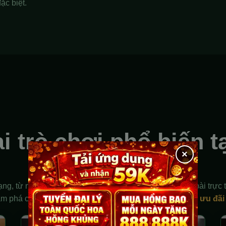
ặc biệt.
i trò chơi phổ biến 
×
ng, từ những trận đấu thể thao kịch tính đến các sòng bài trực
hám phá các thể loại game được yêu thích nhất và những
ưu đãi