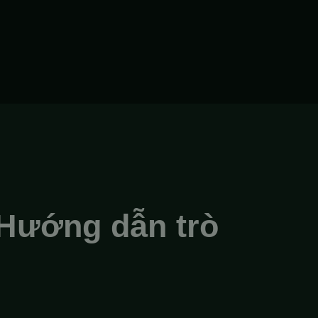
 Hướng dẫn trò