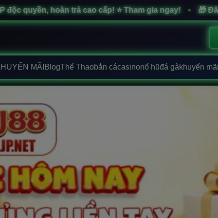
ền, hoàn trả cao cấp! ⭐ Tham gia ngay!
•
🎁 Đăng ký nga
KHUYẾN MÃI
Blog
Thể Thao
bắn cá
casino
nổ hũ
đá gà
khuyến mã