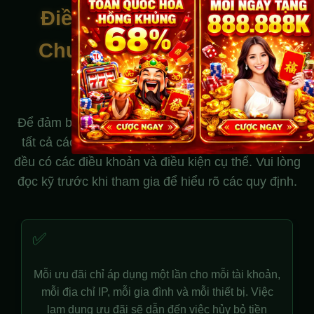
Điều Khoản & Điều Kiện
Chung Của Ưu Đãi w888
khuyến mãi
Để đảm bảo trải nghiệm công bằng và minh bạch,
tất cả các chương trình ưu đãi w888 khuyến mãi
đều có các điều khoản và điều kiện cụ thể. Vui lòng
đọc kỹ trước khi tham gia để hiểu rõ các quy định.
✅
Mỗi ưu đãi chỉ áp dụng một lần cho mỗi tài khoản,
mỗi địa chỉ IP, mỗi gia đình và mỗi thiết bị. Việc
lạm dụng ưu đãi sẽ dẫn đến việc hủy bỏ tiền