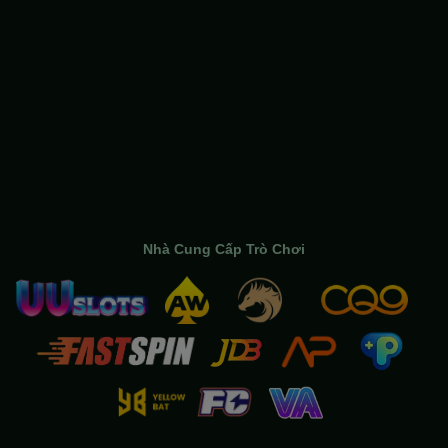
Nhà Cung Cấp Trò Chơi