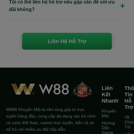
Tôi có thể liên hệ hỗ trợ nếu gặp vấn đề với ưu
+
đãi không?
Liên Hệ Hỗ Trợ
Liên
Th
Kết
Tin
Nhanh
Hỗ
Trợ
W888 Khuyến Mãi là nền tảng giải trí trực
Khuyến
Mãi
tuyến hàng đầu, cung cấp đa dạng các trò chơi
Về
Chú
cá cược thể thao, casino trực tuyến, bắn cá và
Hướng
Tôi
Dẫn
nổ hũ với nhiều ưu đãi hấp dẫn.
Game