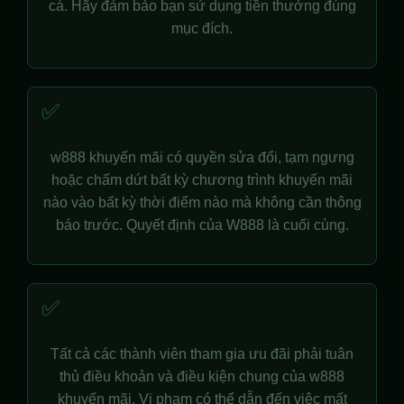
cá. Hãy đảm bảo bạn sử dụng tiền thưởng đúng
mục đích.
✅
w888 khuyến mãi có quyền sửa đổi, tạm ngưng
hoặc chấm dứt bất kỳ chương trình khuyến mãi
nào vào bất kỳ thời điểm nào mà không cần thông
báo trước. Quyết định của W888 là cuối cùng.
✅
Tất cả các thành viên tham gia ưu đãi phải tuân
thủ điều khoản và điều kiện chung của w888
khuyến mãi. Vi phạm có thể dẫn đến việc mất