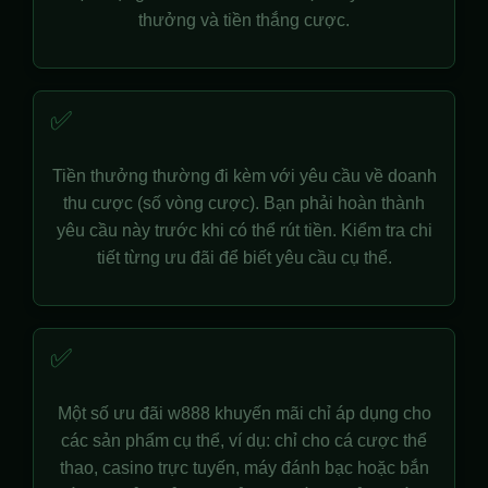
thưởng và tiền thắng cược.
✅
Tiền thưởng thường đi kèm với yêu cầu về doanh
thu cược (số vòng cược). Bạn phải hoàn thành
yêu cầu này trước khi có thể rút tiền. Kiểm tra chi
tiết từng ưu đãi để biết yêu cầu cụ thể.
✅
Một số ưu đãi w888 khuyến mãi chỉ áp dụng cho
các sản phẩm cụ thể, ví dụ: chỉ cho cá cược thể
thao, casino trực tuyến, máy đánh bạc hoặc bắn