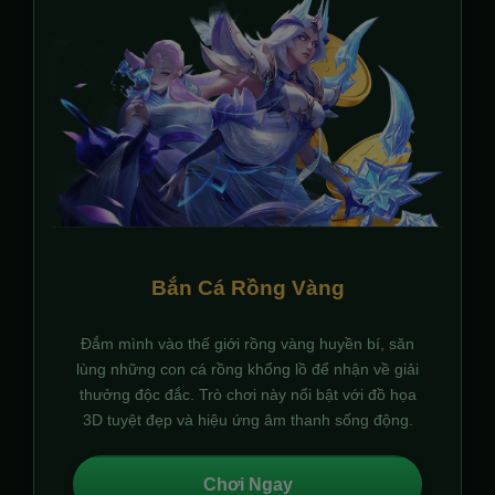
Bắn Cá Rồng Vàng
Đắm mình vào thế giới rồng vàng huyền bí, săn
lùng những con cá rồng khổng lồ để nhận về giải
thưởng độc đắc. Trò chơi này nổi bật với đồ họa
3D tuyệt đẹp và hiệu ứng âm thanh sống động.
Chơi Ngay