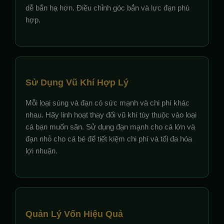
dễ bắn hạ hơn. Điều chỉnh góc bắn và lực đạn phù
hợp.
Sử Dụng Vũ Khí Hợp Lý
Mỗi loại súng và đạn có sức mạnh và chi phí khác
nhau. Hãy linh hoạt thay đổi vũ khí tùy thuộc vào loại
cá bạn muốn săn. Sử dụng đạn mạnh cho cá lớn và
đạn nhỏ cho cá bé để tiết kiệm chi phí và tối đa hóa
lợi nhuận.
Quản Lý Vốn Hiệu Quả