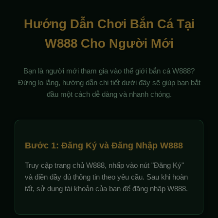
Hướng Dẫn Chơi Bắn Cá Tại
W888 Cho Người Mới
Bạn là người mới tham gia vào thế giới bắn cá W888?
Đừng lo lắng, hướng dẫn chi tiết dưới đây sẽ giúp bạn bắt
đầu một cách dễ dàng và nhanh chóng.
Bước 1: Đăng Ký và Đăng Nhập W888
Truy cập trang chủ W888, nhấp vào nút "Đăng Ký"
và điền đầy đủ thông tin theo yêu cầu. Sau khi hoàn
tất, sử dụng tài khoản của bạn để
đăng nhập W888
.