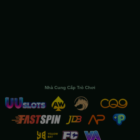
Nhà Cung Cấp Trò Chơi