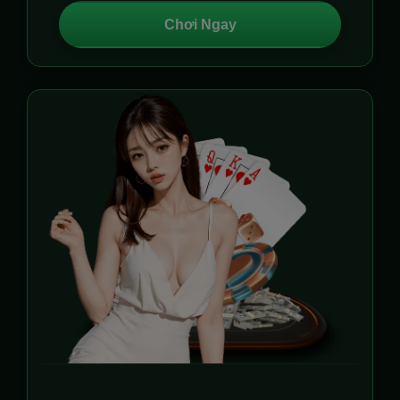
Chơi Ngay