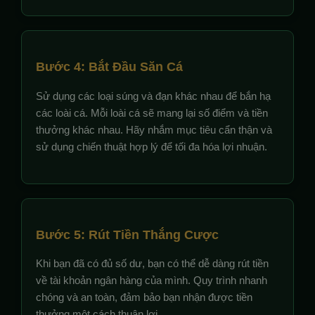
Bước 4: Bắt Đầu Săn Cá
Sử dụng các loại súng và đạn khác nhau để bắn hạ
các loài cá. Mỗi loài cá sẽ mang lại số điểm và tiền
thưởng khác nhau. Hãy nhắm mục tiêu cẩn thận và
sử dụng chiến thuật hợp lý để tối đa hóa lợi nhuận.
Bước 5: Rút Tiền Thắng Cược
Khi bạn đã có đủ số dư, bạn có thể dễ dàng rút tiền
về tài khoản ngân hàng của mình. Quy trình nhanh
chóng và an toàn, đảm bảo bạn nhận được tiền
thưởng một cách thuận lợi.