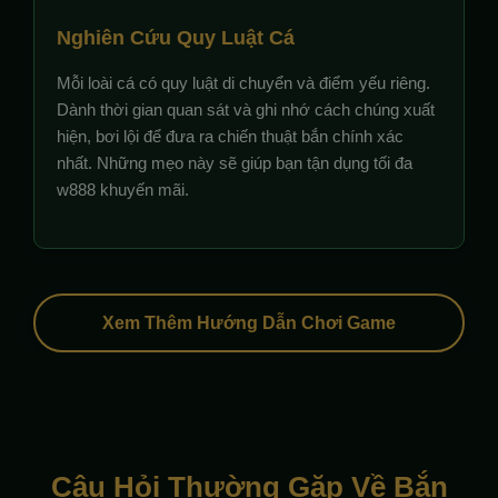
Nghiên Cứu Quy Luật Cá
Mỗi loài cá có quy luật di chuyển và điểm yếu riêng.
Dành thời gian quan sát và ghi nhớ cách chúng xuất
hiện, bơi lội để đưa ra chiến thuật bắn chính xác
nhất. Những mẹo này sẽ giúp bạn tận dụng tối đa
w888 khuyến mãi
.
Xem Thêm Hướng Dẫn Chơi Game
Câu Hỏi Thường Gặp Về Bắn