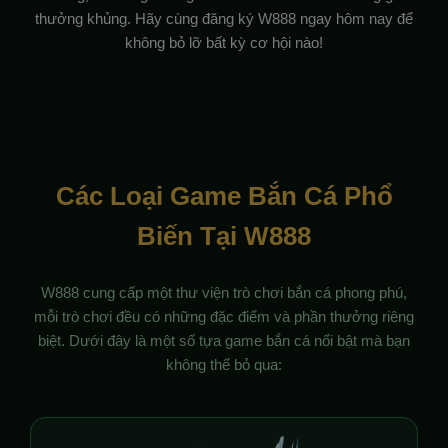
thưởng khủng. Hãy cùng
đăng ký W888
ngay hôm nay để
không bỏ lỡ bất kỳ cơ hội nào!
Các Loại Game Bắn Cá Phổ
Biến Tại W888
W888 cung cấp một thư viện trò chơi bắn cá phong phú,
mỗi trò chơi đều có những đặc điểm và phần thưởng riêng
biệt. Dưới đây là một số tựa game bắn cá nổi bật mà bạn
không thể bỏ qua: