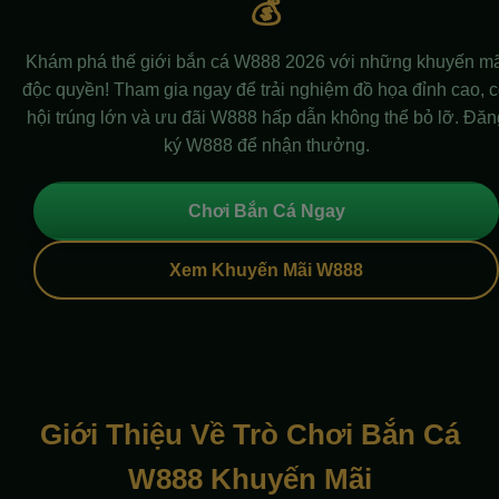
💰
Khám phá thế giới bắn cá W888 2026 với những khuyến mã
độc quyền! Tham gia ngay để trải nghiệm đồ họa đỉnh cao, 
hội trúng lớn và ưu đãi W888 hấp dẫn không thể bỏ lỡ. Đăn
ký W888 để nhận thưởng.
Chơi Bắn Cá Ngay
Xem Khuyến Mãi W888
Giới Thiệu Về Trò Chơi Bắn Cá
W888 Khuyến Mãi