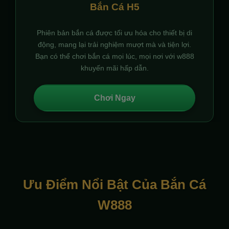
Bắn Cá H5
Phiên bản bắn cá được tối ưu hóa cho thiết bị di
động, mang lại trải nghiệm mượt mà và tiện lợi.
Bạn có thể chơi bắn cá mọi lúc, mọi nơi với
w888
khuyến mãi
hấp dẫn.
Chơi Ngay
Ưu Điểm Nổi Bật Của Bắn Cá
W888